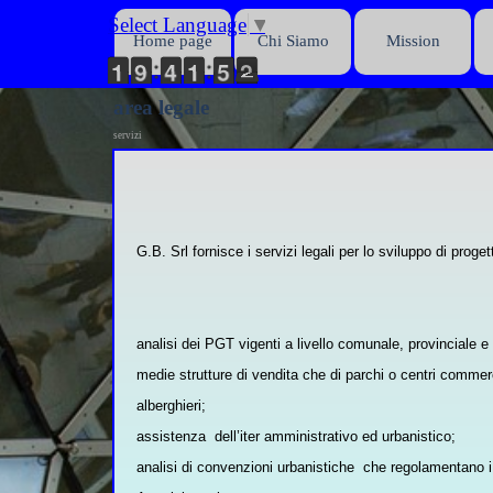
Vai ai contenuti
Select Language
▼
Home page
Chi Siamo
Mission
1
1
1
1
8
8
9
9
3
3
4
4
1
1
1
1
4
5
5
2
3
3
area legale
servizi
G.B. Srl fornisce i servizi legali per lo sviluppo di proget
analisi dei PGT vigenti a livello comunale, provinciale e
medie strutture di vendita che di parchi o centri commercia
alberghieri;
assistenza dell’iter amministrativo ed urbanistico;
analisi di convenzioni urbanistiche che regolamentano i