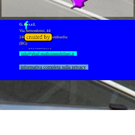
G. B. s.r.l.
Via Settembrini, 44
created by
24058 Romano di Lombardia
(BG)
p.iva 03160850164
info@gbsrl-studioimmobiliare.it
informativa completa sulla privacy
Torna ai contenuti