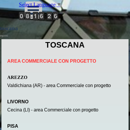
Vai ai contenuti
Select Language
▼
Salta menù
9
9
0
0
7
7
8
8
1
1
1
1
5
5
6
6
1
1
2
2
6
7
6
toscana
regioni
TOSCANA
AREA COMMERCIALE CON PROGETTO
AREZZO
Valdichiana (AR) - area Commerciale con progetto
LIVORNO
Cecina (LI) - area Commerciale con progetto
PISA